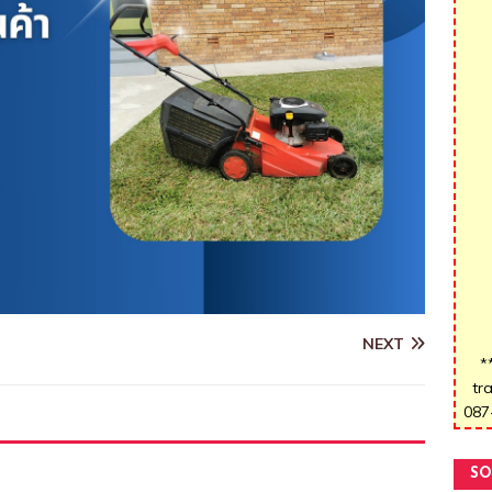
NEXT
*
tr
087
SO