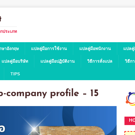
ษ
ทุกประเภท
ภาษาอังกฤษ
แปลคู่มือการใช้งาน
แปลคู่มือพนักงาน
แปลคู่
แปลคู่มือบริษัท
แปลคู่มือปฏิบัติงาน
วิธีการสั่งแปล
วิธีก
TIPS
p-company profile – 15
HO