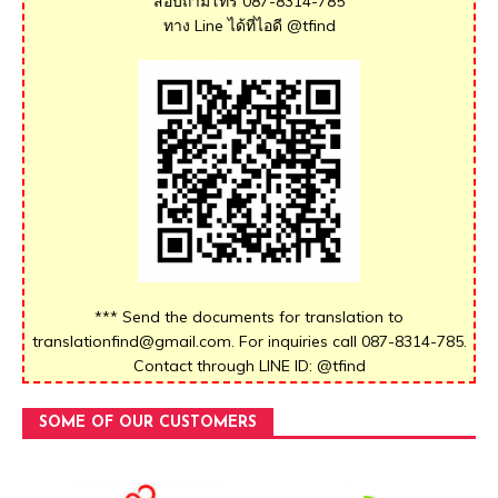
สอบถามโทร 087-8314-785
ทาง Line ได้ที่ไอดี @tfind
*** Send the documents for translation to
translationfind@gmail.com. For inquiries call 087-8314-785.
Contact through LINE ID: @tfind
SOME OF OUR CUSTOMERS