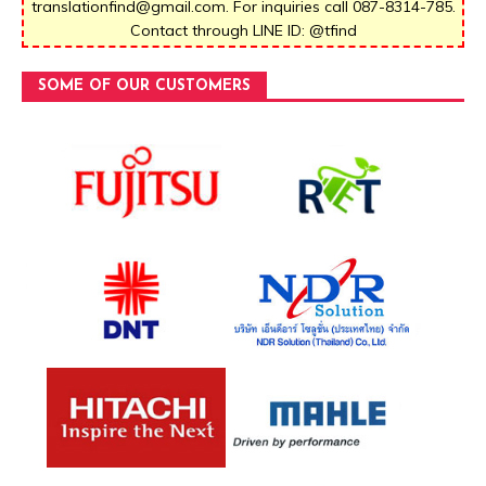
translationfind@gmail.com. For inquiries call 087-8314-785.
Contact through LINE ID: @tfind
SOME OF OUR CUSTOMERS